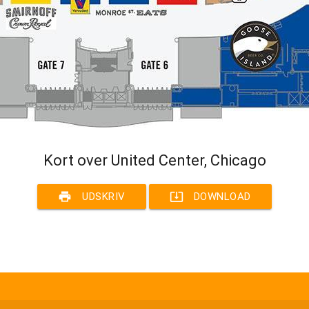
Kort over United Center, Chicago
print
system_update_alt
UDSKRIV
DOWNLOAD