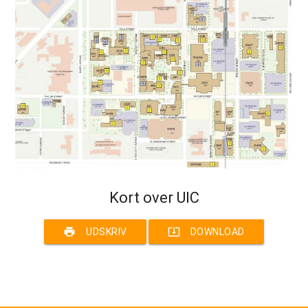
Kort over UIC
print
system_update_alt
UDSKRIV
DOWNLOAD