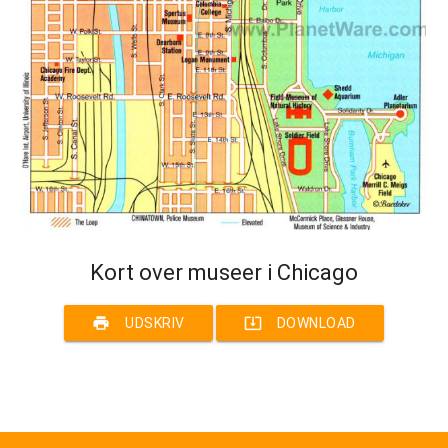
Kort over museer i Chicago
print
system_update_alt
UDSKRIV
DOWNLOAD