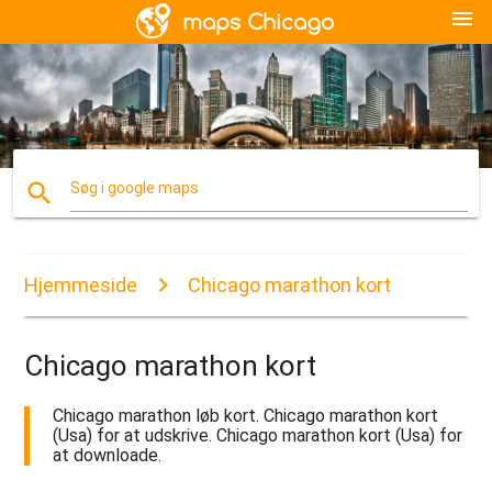
menu
search
Søg i google maps
Hjemmeside
Chicago marathon kort
Chicago marathon kort
Chicago marathon løb kort. Chicago marathon kort
(Usa) for at udskrive. Chicago marathon kort (Usa) for
at downloade.